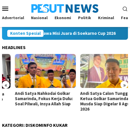
Loncat
Menu
ke
Mobile
konten
Advertorial
Nasional
Ekonomi
Politik
Kriminal
Feat
ng Mahakam FC Bawa Misi Juara di Soekarno Cup 2026
Konten Spesial
And
HEADLINES
«
»
Andi Satya Nahkodai Golkar
Andi Satya Calon Tunggal
Samarinda, Fokus Kerja Dulu:
Ketua Golkar Samarinda,
Soal Pilwali, Insya Allah Siap
Musda Siap Digelar 8 Agustus
2026
KATEGORI:
DISKOMINFO KUKAR