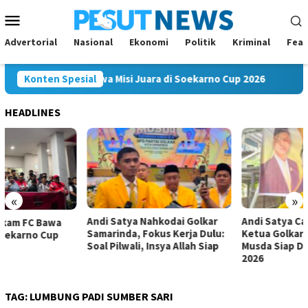
Loncat
Menu
ke
Mobile
konten
Advertorial
Nasional
Ekonomi
Politik
Kriminal
Feat
 Mahakam FC Bawa Misi Juara di Soekarno Cup 2026
Konten Spesial
Andi
HEADLINES
«
»
Andi Satya Nahkodai Golkar
Andi Satya Calon Tunggal
Samarinda, Fokus Kerja Dulu:
Ketua Golkar Samarinda,
Soal Pilwali, Insya Allah Siap
Musda Siap Digelar 8 Agustus
2026
TAG:
LUMBUNG PADI SUMBER SARI