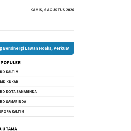
KAMIS, 6 AGUSTUS 2026
inergi Lawan Hoaks, Perkuat Demokrasi Jelang Pemilu 2029
 POPULER
RD KALTIM
wa Daerah Belum Ada,
6.000 Anak Belum dan Putus
 Minta Pemkot
Sekolah di Samarinda, Komisi
MD KUKAR
nda Beri Perhatian
IV Minta Penanganan
Dipercepat
RD KOTA SAMARINDA
RD SAMARINDA
Bawaslu
SPORA KALTIM
Bontang
Hoaks, 
Jelang 
A UTAMA