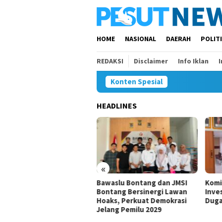
Loncat
ke
konten
HOME
NASIONAL
DAERAH
POLIT
REDAKSI
Disclaimer
Info Iklan
Konten Spesial
HEADLINES
00 Anak Belum dan Putus
olah di Samarinda, Komisi
Minta Penanganan
ercepat
«
Bawaslu Bontang dan JMSI
Komi
Bontang Bersinergi Lawan
Inves
Hoaks, Perkuat Demokrasi
Duga
Jelang Pemilu 2029