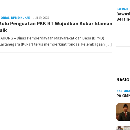
DAERAH
Bawasl
TORIAL
,
DPMD KUKAR
Admin
Juli 19, 2025
Bersi
Kulu Penguatan PKK RT Wujudkan Kukar Idaman
Pesut
aik
ARONG – Dinas Pemberdayaan Masyarakat dan Desa (DPMD)
 Kartanegara (Kukar) terus memperkuat fondasi kelembagaan […]
NASIO
NASIONA
PA GMN