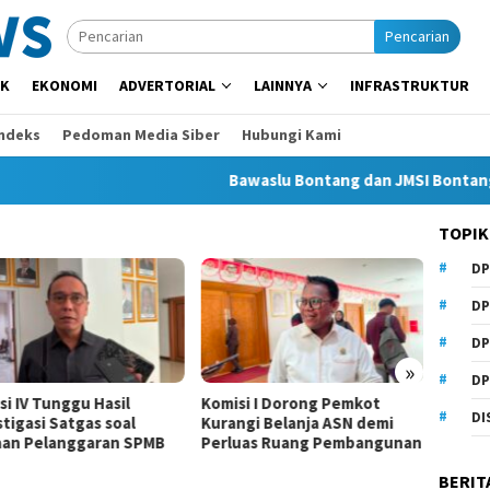
Pencarian
IK
EKONOMI
ADVERTORIAL
LAINNYA
INFRASTRUKTUR
Indeks
Pedoman Media Siber
Hubungi Kami
Bawaslu Bontang dan JMSI Bontang Bers
TOPIK
DP
Beasis
Anhar
DP
Samari
DP
»
DP
si IV Tunggu Hasil
Komisi I Dorong Pemkot
DI
tigasi Satgas soal
Kurangi Belanja ASN demi
an Pelanggaran SPMB
Perluas Ruang Pembangunan
BERIT