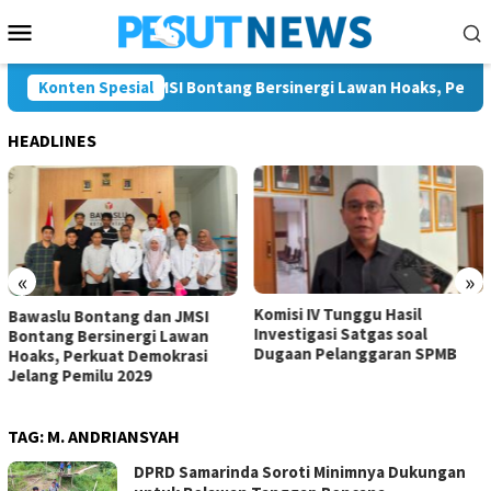
Loncat
Menu
ke
Mobile
konten
u Bontang dan JMSI Bontang Bersinergi Lawan Hoaks, Perkuat D
Konten Spesial
HEADLINES
«
»
Komisi IV Tunggu Hasil
Komisi I Dorong Pemkot
Investigasi Satgas soal
Kurangi Belanja ASN demi
Dugaan Pelanggaran SPMB
Perluas Ruang Pembangun
TAG:
M. ANDRIANSYAH
DPRD Samarinda Soroti Minimnya Dukungan