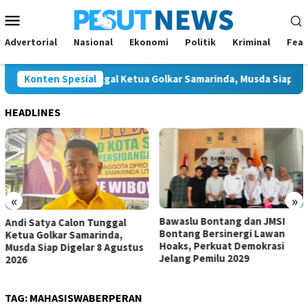
Loncat
Menu
ke
Mobile
konten
Advertorial
Nasional
Ekonomi
Politik
Kriminal
Feat
 Satya Calon Tunggal Ketua Golkar Samarinda, Musda Siap Digelar
Konten Spesial
HEADLINES
«
»
Bawaslu Bontang dan JMSI
Komisi IV Tunggu Hasil
Bontang Bersinergi Lawan
Investigasi Satgas soal
Hoaks, Perkuat Demokrasi
Dugaan Pelanggaran SPMB
Jelang Pemilu 2029
TAG:
MAHASISWABERPERAN