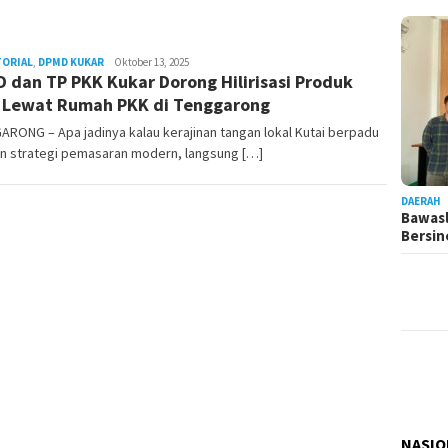
TORIAL
,
DPMD KUKAR
Admin
Oktober 13, 2025
 dan TP PKK Kukar Dorong Hilirisasi Produk
Pesut
Lewat Rumah PKK di Tenggarong
RONG – Apa jadinya kalau kerajinan tangan lokal Kutai berpadu
n strategi pemasaran modern, langsung […]
DAERAH
Bawasl
Bersi
NASIO