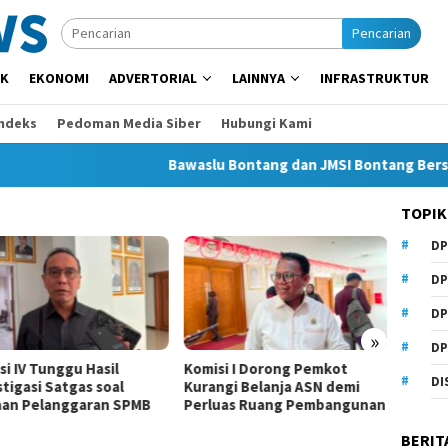
Pencarian
IK
EKONOMI
ADVERTORIAL
LAINNYA
INFRASTRUKTUR
Indeks
Pedoman Media Siber
Hubungi Kami
Bawaslu Bontang dan JMSI Bontang Bersinergi
TOPIK
DP
DP
DP
»
DP
si IV Tunggu Hasil
Komisi I Dorong Pemkot
Beasis
DI
tigasi Satgas soal
Kurangi Belanja ASN demi
Anhar
an Pelanggaran SPMB
Perluas Ruang Pembangunan
Samari
BERIT