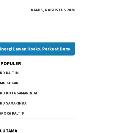
KAMIS, 6 AGUSTUS 2026
 Lawan Hoaks, Perkuat Demokrasi Jelang Pemilu 2029
Kom
 POPULER
RD KALTIM
MD KUKAR
RD KOTA SAMARINDA
RD SAMARINDA
wa Daerah Belum Ada,
6.000 Anak Belum dan Putus
Bawaslu
SPORA KALTIM
 Minta Pemkot
Sekolah di Samarinda, Komisi
Bontang
nda Beri Perhatian
IV Minta Penanganan
Hoaks, 
Dipercepat
Jelang 
A UTAMA