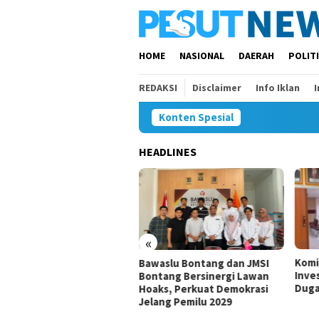
Loncat
ke
konten
HOME
NASIONAL
DAERAH
POLIT
REDAKSI
Disclaimer
Info Iklan
Konten Spesial
HEADLINES
«
00 Anak Belum dan Putus
Komi
Bawaslu Bontang dan JMSI
olah di Samarinda, Komisi
Inves
Bontang Bersinergi Lawan
Minta Penanganan
Duga
Hoaks, Perkuat Demokrasi
ercepat
Jelang Pemilu 2029