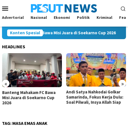
Loncat
Menu
ke
Mobile
konten
Advertorial
Nasional
Ekonomi
Politik
Kriminal
Feat
ng Mahakam FC Bawa Misi Juara di Soekarno Cup 2026
Konten Spesial
An
HEADLINES
«
»
Andi Satya Nahkodai Golkar
Andi Satya Calon Tunggal
Samarinda, Fokus Kerja Dulu:
Ketua Golkar Samarinda,
Soal Pilwali, Insya Allah Siap
Musda Siap Digelar 8 Agustus
2026
TAG:
MASA EMAS ANAK