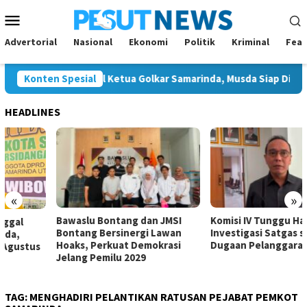
Loncat
Menu
ke
Mobile
konten
Advertorial
Nasional
Ekonomi
Politik
Kriminal
Feat
tya Calon Tunggal Ketua Golkar Samarinda, Musda Siap Digelar 8
Konten Spesial
HEADLINES
«
»
Bawaslu Bontang dan JMSI
Komisi IV Tunggu Hasil
Bontang Bersinergi Lawan
Investigasi Satgas soal
Hoaks, Perkuat Demokrasi
Dugaan Pelanggaran SPMB
Jelang Pemilu 2029
TAG:
MENGHADIRI PELANTIKAN RATUSAN PEJABAT PEMKOT