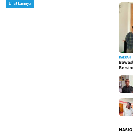
Lihat Lainnya
DAERAH
Bawasl
Bersi
NASIO