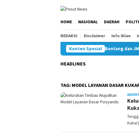
Loncat
ke
konten
HOME
NASIONAL
DAERAH
POLIT
REDAKSI
Disclaimer
Info Iklan
Konten Spesial
Bawaslu Bontang dan JMSI Bont
HEADLINES
TAG:
MODEL LAYANAN DASAR KUKA
ADVER
Kelu
Kuka
Tengg
Kukar