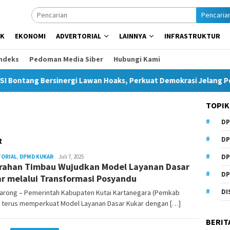
Pencaria
IK
EKONOMI
ADVERTORIAL
LAINNYA
INFRASTRUKTUR
Indeks
Pedoman Media Siber
Hubungi Kami
ang Bersinergi Lawan Hoaks, Perkuat Demokrasi Jelang Pemilu 
TOPIK
DP
DP
R
DP
TORIAL
,
DPMD KUKAR
Admin
Juli 7, 2025
rahan Timbau Wujudkan Model Layanan Dasar
Pesut
DP
r melalui Transformasi Posyandu
DI
arong – Pemerintah Kabupaten Kutai Kartanegara (Pemkab
) terus memperkuat Model Layanan Dasar Kukar dengan […]
BERIT