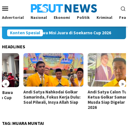
Loncat
Menu
ke
Mobile
konten
Advertorial
Nasional
Ekonomi
Politik
Kriminal
Feat
 Mahakam FC Bawa Misi Juara di Soekarno Cup 2026
Konten Spesial
Andi
HEADLINES
«
»
Andi Satya Nahkodai Golkar
Andi Satya Calon Tunggal
Samarinda, Fokus Kerja Dulu:
Ketua Golkar Samarinda,
Soal Pilwali, Insya Allah Siap
Musda Siap Digelar 8 Agustus
2026
TAG:
MUARA MUNTAI