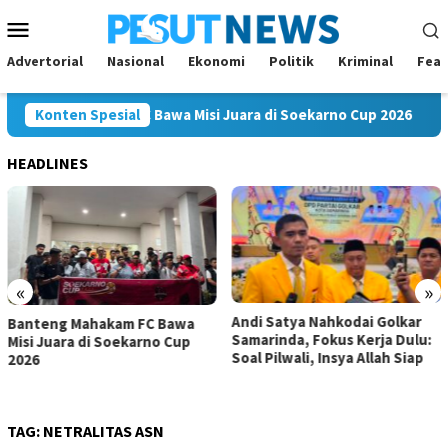
Loncat
Menu
ke
Mobile
konten
Advertorial
Nasional
Ekonomi
Politik
Kriminal
Feat
teng Mahakam FC Bawa Misi Juara di Soekarno Cup 2026
Konten Spesial
A
HEADLINES
«
»
Andi Satya Nahkodai Golkar
Andi Satya Calon Tunggal
Samarinda, Fokus Kerja Dulu:
Ketua Golkar Samarinda,
Soal Pilwali, Insya Allah Siap
Musda Siap Digelar 8 Agustus
2026
TAG:
NETRALITAS ASN