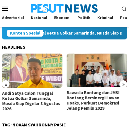
Loncat
Menu
ke
Mobile
konten
Advertorial
Nasional
Ekonomi
Politik
Kriminal
Feat
atya Calon Tunggal Ketua Golkar Samarinda, Musda Siap Digelar 
Konten Spesial
HEADLINES
«
»
Bawaslu Bontang dan JMSI
Komisi IV Tunggu Hasil
l
Bontang Bersinergi Lawan
Investigasi Satgas soal
Hoaks, Perkuat Demokrasi
Dugaan Pelanggaran SP
stus
Jelang Pemilu 2029
TAG:
NOVAN SYAHRONNY PASIE