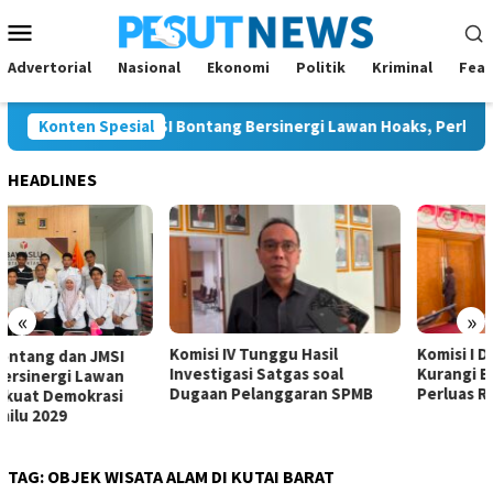
Loncat
Menu
ke
Mobile
konten
Advertorial
Nasional
Ekonomi
Politik
Kriminal
Feat
Bontang dan JMSI Bontang Bersinergi Lawan Hoaks, Perkuat Dem
Konten Spesial
HEADLINES
«
»
Komisi IV Tunggu Hasil
Komisi I Dorong Pemkot
Investigasi Satgas soal
Kurangi Belanja ASN demi
Dugaan Pelanggaran SPMB
Perluas Ruang Pembangunan
TAG:
OBJEK WISATA ALAM DI KUTAI BARAT