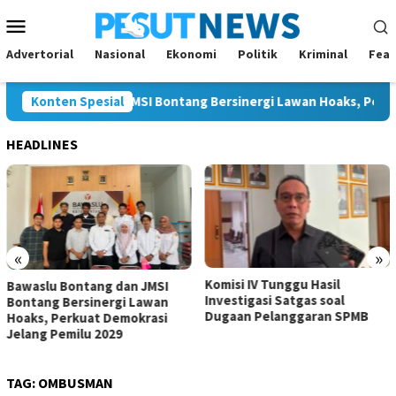
Loncat
Menu
ke
Mobile
konten
Advertorial
Nasional
Ekonomi
Politik
Kriminal
Feat
lu Bontang dan JMSI Bontang Bersinergi Lawan Hoaks, Perkuat D
Konten Spesial
HEADLINES
«
»
Komisi IV Tunggu Hasil
Komisi I Dorong Pemkot
SI
Investigasi Satgas soal
Kurangi Belanja ASN dem
an
Dugaan Pelanggaran SPMB
Perluas Ruang Pembang
si
TAG:
OMBUSMAN