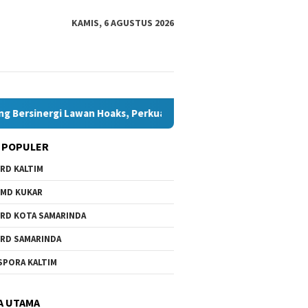
KAMIS, 6 AGUSTUS 2026
rsinergi Lawan Hoaks, Perkuat Demokrasi Jelang Pemilu 2029
 POPULER
RD KALTIM
wa Daerah Belum Ada,
6.000 Anak Belum dan Putus
 Minta Pemkot
Sekolah di Samarinda, Komisi
MD KUKAR
nda Beri Perhatian
IV Minta Penanganan
Dipercepat
RD KOTA SAMARINDA
RD SAMARINDA
Bawaslu
SPORA KALTIM
Bontang
Hoaks, 
Jelang 
A UTAMA