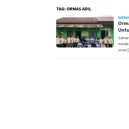
TAG:
ORMAS ADIL
DAERA
Orma
Untu
Samar
melak
siswi 