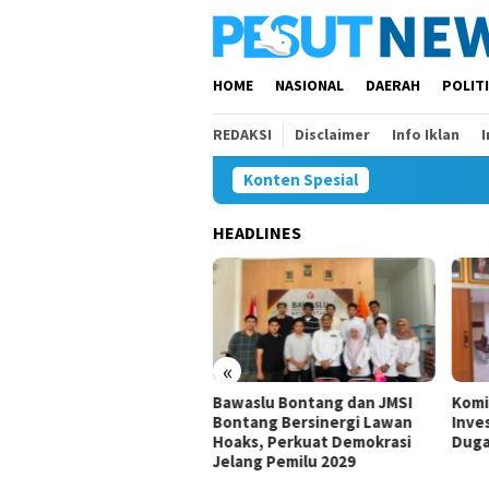
Loncat
ke
konten
HOME
NASIONAL
DAERAH
POLIT
REDAKSI
Disclaimer
Info Iklan
Konten Spesial
HEADLINES
00 Anak Belum dan Putus
olah di Samarinda, Komisi
Minta Penanganan
ercepat
«
Bawaslu Bontang dan JMSI
Komi
Bontang Bersinergi Lawan
Inves
Hoaks, Perkuat Demokrasi
Duga
Jelang Pemilu 2029