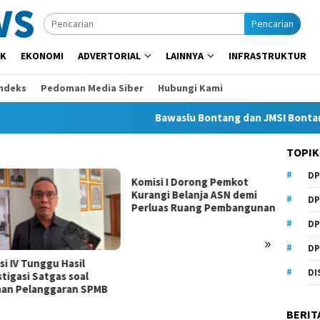
Pencarian
IK
EKONOMI
ADVERTORIAL
LAINNYA
INFRASTRUKTUR
Indeks
Pedoman Media Siber
Hubungi Kami
Bawaslu Bontang dan JMSI Bontang Be
TOPIK
DP
Komisi I Dorong Pemkot
Beasis
Kurangi Belanja ASN demi
Anhar
DP
Perluas Ruang Pembangunan
Samari
DP
»
DP
si IV Tunggu Hasil
DI
tigasi Satgas soal
an Pelanggaran SPMB
BERIT