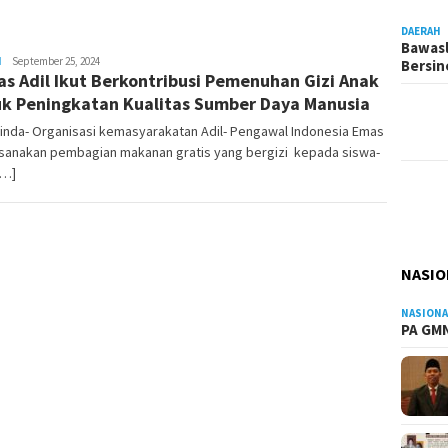
DAERAH
Bawasl
H
Admin
September 25, 2024
Bersi
s Adil Ikut Berkontribusi Pemenuhan Gizi Anak
Pesut
k Peningkatan Kualitas Sumber Daya Manusia
inda- Organisasi kemasyarakatan Adil- Pengawal Indonesia Emas
sanakan pembagian makanan gratis yang bergizi kepada siswa-
[…]
NASIO
NASIONA
PA GMN