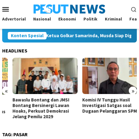
Loncat
Menu
ke
Mobile
konten
Advertorial
Nasional
Ekonomi
Politik
Kriminal
Feat
a Calon Tunggal Ketua Golkar Samarinda, Musda Siap Digelar 8 A
Konten Spesial
HEADLINES
«
»
Bawaslu Bontang dan JMSI
Komisi IV Tunggu Hasil
Bontang Bersinergi Lawan
Investigasi Satgas soal
Hoaks, Perkuat Demokrasi
Dugaan Pelanggaran SPMB
Jelang Pemilu 2029
TAG:
PASAR