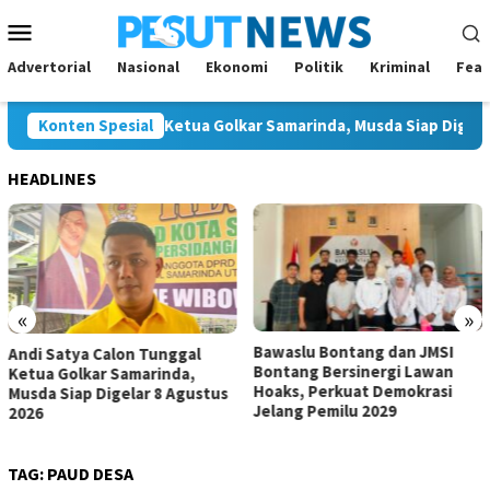
Loncat
Menu
ke
Mobile
konten
Advertorial
Nasional
Ekonomi
Politik
Kriminal
Feat
ya Calon Tunggal Ketua Golkar Samarinda, Musda Siap Digelar 8 
Konten Spesial
HEADLINES
«
»
Bawaslu Bontang dan JMSI
Komisi IV Tunggu Hasil
Bontang Bersinergi Lawan
Investigasi Satgas soal
Hoaks, Perkuat Demokrasi
Dugaan Pelanggaran SPM
tus
Jelang Pemilu 2029
TAG:
PAUD DESA