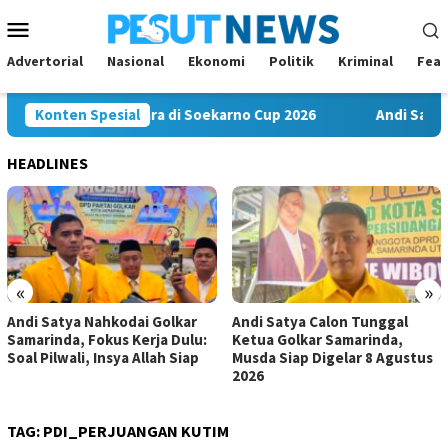
Loncat
Menu
ke
Mobile
konten
Advertorial
Nasional
Ekonomi
Politik
Kriminal
Feat
 FC Bawa Misi Juara di Soekarno Cup 2026
Konten Spesial
Andi Satya Nah
HEADLINES
«
»
Andi Satya Nahkodai Golkar
Andi Satya Calon Tunggal
Samarinda, Fokus Kerja Dulu:
Ketua Golkar Samarinda,
Soal Pilwali, Insya Allah Siap
Musda Siap Digelar 8 Agustus
2026
TAG:
PDI_PERJUANGAN KUTIM