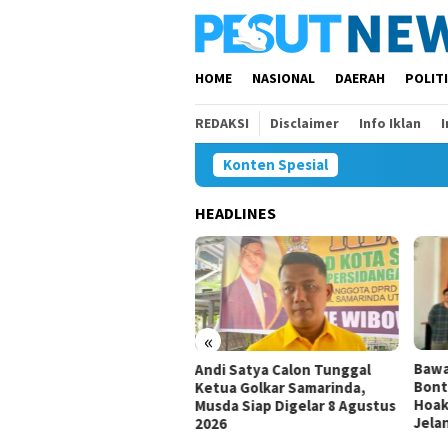
Loncat
ke
konten
HOME
NASIONAL
DAERAH
POLIT
REDAKSI
Disclaimer
Info Iklan
Konten Spesial
HEADLINES
«
Bawaslu Bontang dan JMSI
Komi
i Satya Calon Tunggal
Bontang Bersinergi Lawan
Inves
ua Golkar Samarinda,
Hoaks, Perkuat Demokrasi
Duga
da Siap Digelar 8 Agustus
Jelang Pemilu 2029
26