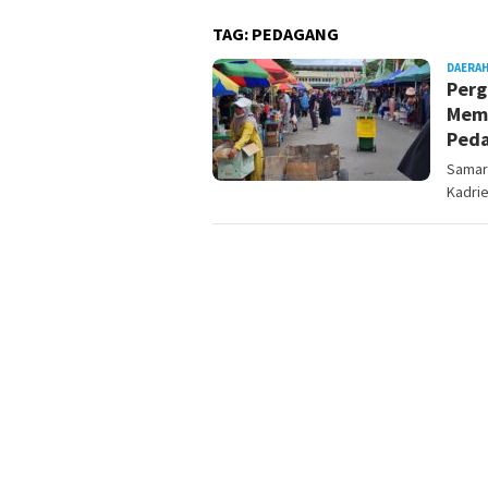
TAG:
PEDAGANG
DAERA
Perg
Memb
Peda
Samari
Kadri