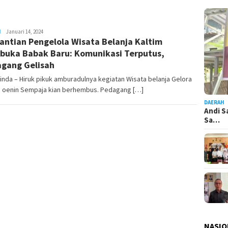
H
Admin
Januari 14, 2024
antian Pengelola Wisata Belanja Kaltim
Pesut
uka Babak Baru: Komunikasi Terputus,
gang Gelisah
nda – Hiruk pikuk amburadulnya kegiatan Wisata belanja Gelora
e oenin Sempaja kian berhembus. Pedagang […]
DAERAH
Andi S
Sa…
NASIO