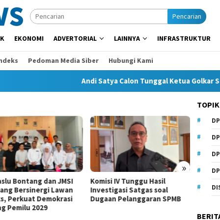
Pencarian
IK
EKONOMI
ADVERTORIAL
LAINNYA
INFRASTRUKTUR
Indeks
Pedoman Media Siber
Hubungi Kami
Andi Satya Calon Tunggal Ketua Golkar Samarind
TOPIK
DP
Komisi I Dorong Pemkot
Kurangi Belanja ASN demi
DP
Perluas Ruang Pembangunan
DP
»
DP
si IV Tunggu Hasil
Beasis
DI
tigasi Satgas soal
Anhar
an Pelanggaran SPMB
Samari
BERIT