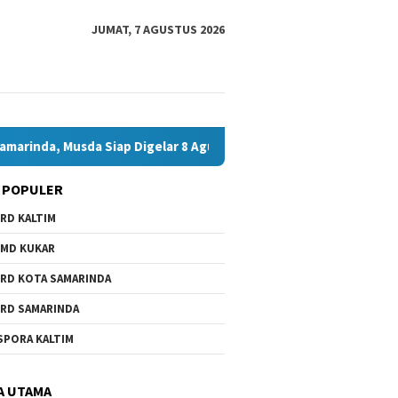
JUMAT, 7 AGUSTUS 2026
a, Musda Siap Digelar 8 Agustus 2026
Bawaslu Bontang d
 POPULER
RD KALTIM
MD KUKAR
RD KOTA SAMARINDA
RD SAMARINDA
wa Daerah Belum Ada,
Bawaslu
Andi Satya Calon Tunggal
SPORA KALTIM
 Minta Pemkot
Bontang
Ketua Golkar Samarinda,
nda Beri Perhatian
Hoaks, 
Musda Siap Digelar 8 Agustus
Jelang 
2026
A UTAMA