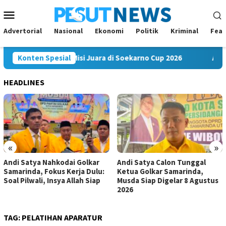
Loncat
Menu
ke
Mobile
konten
Advertorial
Nasional
Ekonomi
Politik
Kriminal
Feat
hakam FC Bawa Misi Juara di Soekarno Cup 2026
Konten Spesial
Andi Sat
HEADLINES
«
»
Andi Satya Nahkodai Golkar
Andi Satya Calon Tunggal
Samarinda, Fokus Kerja Dulu:
Ketua Golkar Samarinda,
Soal Pilwali, Insya Allah Siap
Musda Siap Digelar 8 Agustus
2026
TAG:
PELATIHAN APARATUR