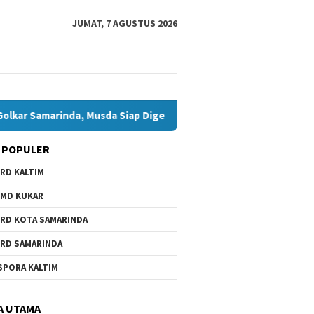
JUMAT, 7 AGUSTUS 2026
ar Samarinda, Musda Siap Digelar 8 Agustus 2026
Bawaslu
 POPULER
RD KALTIM
 I Dorong Pemkot
Beasiswa Daerah Belum Ada,
i Belanja ASN demi
Anhar Minta Pemkot
MD KUKAR
as Ruang Pembangunan
Samarinda Beri Perhatian
RD KOTA SAMARINDA
RD SAMARINDA
Andi Sa
SPORA KALTIM
Ketua G
Musda S
2026
A UTAMA