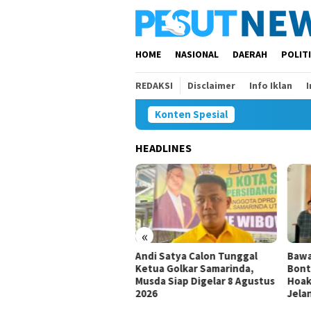
Loncat
ke
konten
HOME
NASIONAL
DAERAH
POLIT
REDAKSI
Disclaimer
Info Iklan
Konten Spesial
HEADLINES
siswa Daerah Belum Ada,
ar Minta Pemkot
arinda Beri Perhatian
«
Andi Satya Calon Tunggal
Bawa
Ketua Golkar Samarinda,
Bont
Musda Siap Digelar 8 Agustus
Hoak
2026
Jela