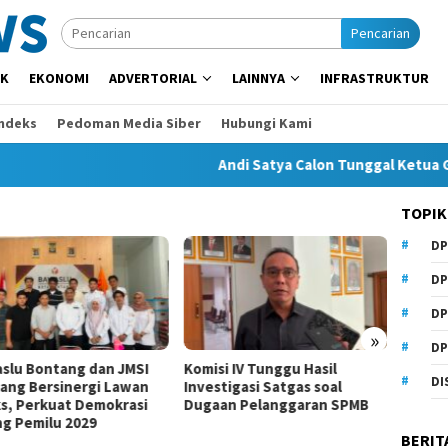
Pencarian
IK
EKONOMI
ADVERTORIAL
LAINNYA
INFRASTRUKTUR
Indeks
Pedoman Media Siber
Hubungi Kami
Andi Satya Calon Tunggal Ketua Golk
TOPIK
DP
Komisi
Kurang
DP
Perlu
DP
»
DP
slu Bontang dan JMSI
Komisi IV Tunggu Hasil
DI
ang Bersinergi Lawan
Investigasi Satgas soal
s, Perkuat Demokrasi
Dugaan Pelanggaran SPMB
ng Pemilu 2029
BERIT