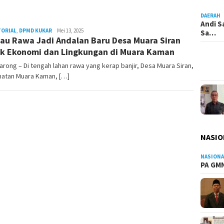
DAERAH
Andi S
TORIAL
,
DPMD KUKAR
Admin
Mei 13, 2025
Sa…
au Rawa Jadi Andalan Baru Desa Muara Siran
Pesut
k Ekonomi dan Lingkungan di Muara Kaman
rong – Di tengah lahan rawa yang kerap banjir, Desa Muara Siran,
atan Muara Kaman, […]
NASIO
NASIONA
PA GMN