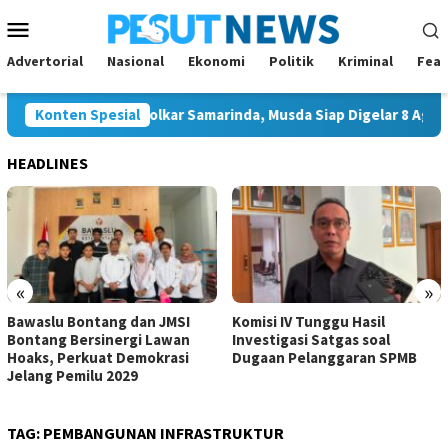
Loncat
Menu
ke
Mobile
konten
Advertorial
Nasional
Ekonomi
Politik
Kriminal
Feat
 Tunggal Ketua Golkar Samarinda, Musda Siap Digelar 8 Agustus 
Konten Spesial
HEADLINES
«
»
Bawaslu Bontang dan JMSI
Komisi IV Tunggu Hasil
Bontang Bersinergi Lawan
Investigasi Satgas soal
Hoaks, Perkuat Demokrasi
Dugaan Pelanggaran SPMB
Jelang Pemilu 2029
TAG:
PEMBANGUNAN INFRASTRUKTUR