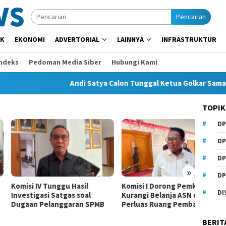
Pencarian
IK
EKONOMI
ADVERTORIAL
LAINNYA
INFRASTRUKTUR
Indeks
Pedoman Media Siber
Hubungi Kami
Andi Satya Calon Tunggal Ketua Golkar Samarinda, M
TOPIK
DP
DP
DP
»
DP
si IV Tunggu Hasil
Komisi I Dorong Pemkot
Beasis
DI
tigasi Satgas soal
Kurangi Belanja ASN demi
Anhar
an Pelanggaran SPMB
Perluas Ruang Pembangunan
Samari
BERIT