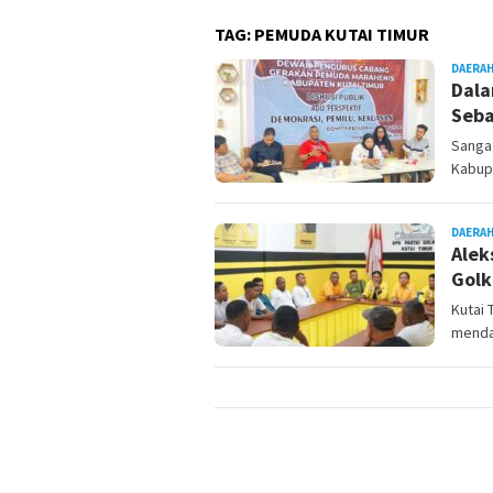
TAG:
PEMUDA KUTAI TIMUR
DAERA
Dala
Seba
Sanga
Kabupa
DAERA
Alek
Golk
Kutai 
mendaf