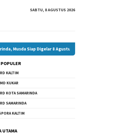
SABTU, 8 AGUSTUS 2026
usda Siap Digelar 8 Agustus 2026
Bawaslu Bontang dan J
 POPULER
RD KALTIM
MD KUKAR
RD KOTA SAMARINDA
RD SAMARINDA
wa Daerah Belum Ada,
Bawaslu
Andi Satya Calon Tunggal
SPORA KALTIM
 Minta Pemkot
Bontang
Ketua Golkar Samarinda,
nda Beri Perhatian
Hoaks, 
Musda Siap Digelar 8 Agustus
Jelang 
2026
A UTAMA