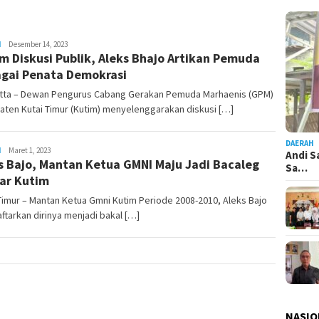
H
Admin
Desember 14, 2023
m Diskusi Publik, Aleks Bhajo Artikan Pemuda
Pesut
gai Penata Demokrasi
tta – Dewan Pengurus Cabang Gerakan Pemuda Marhaenis (GPM)
ten Kutai Timur (Kutim) menyelenggarakan diskusi […]
DAERAH
H
Admin
Maret 1, 2023
Andi S
s Bajo, Mantan Ketua GMNI Maju Jadi Bacaleg
Pesut
Sa…
ar Kutim
Timur – Mantan Ketua Gmni Kutim Periode 2008-2010, Aleks Bajo
tarkan dirinya menjadi bakal […]
NASIO