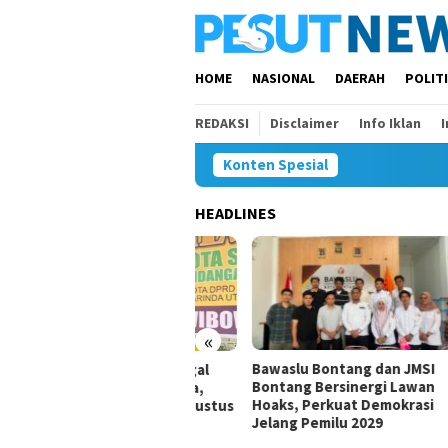
Loncat
ke
konten
HOME
NASIONAL
DAERAH
POLIT
REDAKSI
Disclaimer
Info Iklan
Konten Spesial
HEADLINES
«
Bawaslu Bontang dan JMSI
Komi
i Satya Calon Tunggal
Bontang Bersinergi Lawan
Inves
ua Golkar Samarinda,
Hoaks, Perkuat Demokrasi
Duga
da Siap Digelar 8 Agustus
Jelang Pemilu 2029
26