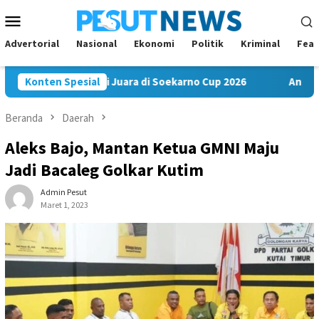
Loncat
Menu
ke
Mobile
konten
Advertorial
Nasional
Ekonomi
Politik
Kriminal
Feat
FC Bawa Misi Juara di Soekarno Cup 2026
Konten Spesial
Andi Satya Nah
Beranda
Daerah
Aleks Bajo, Mantan Ketua GMNI Maju
Jadi Bacaleg Golkar Kutim
Admin Pesut
Maret 1, 2023