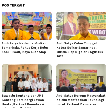
POS TERKAIT
Andi Satya Nahkodai Golkar
Andi Satya Calon Tunggal
Samarinda, Fokus Kerja Dulu:
Ketua Golkar Samarinda,
Soal Pilwali, Insya Allah Siap
Musda Siap Digelar 8 Agustus
2026
Bawaslu Bontang dan JMSI
Andi Satya Dorong Masyarakat
Bontang Bersinergi Lawan
Kaltim Manfaatkan Teknologi
Hoaks, Perkuat Demokrasi
untuk Perkuat Demokrasi