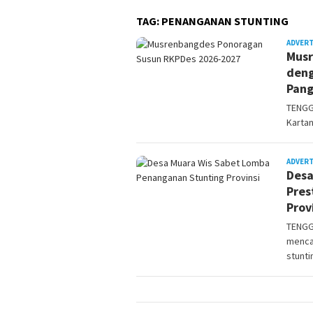
TAG:
PENANGANAN STUNTING
ADVER
Musr
deng
Pan
TENGG
Karta
ADVER
Desa
Pres
Prov
TENGG
menca
stunti