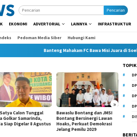
Pencarian
IK
EKONOMI
ADVERTORIAL
LAINNYA
INFRASTRUKTUR
Indeks
Pedoman Media Siber
Hubungi Kami
Banteng Mahakam FC Bawa Misi Juara di Soekarno 
TOPIK
DP
DP
DP
»
DP
 Satya Calon Tunggal
Bawaslu Bontang dan JMSI
Komisi
DI
a Golkar Samarinda,
Bontang Bersinergi Lawan
Invest
a Siap Digelar 8 Agustus
Hoaks, Perkuat Demokrasi
Dugaa
Jelang Pemilu 2029
BERIT