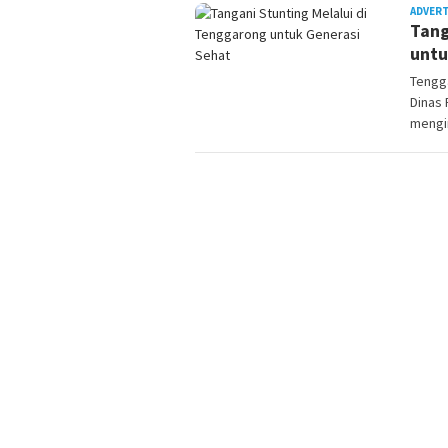
ADVER
Tang
untu
Tengga
Dinas
mengi