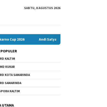
SABTU, 8 AGUSTUS 2026
Cup 2026
Andi Satya Nahkodai Golkar Samarinda, Fokus Kerj
 POPULER
RD KALTIM
MD KUKAR
RD KOTA SAMARINDA
RD SAMARINDA
 IV Tunggu Hasil
Andi Sa
Banteng Mahakam FC Bawa
SPORA KALTIM
igasi Satgas soal
Samarin
Misi Juara di Soekarno Cup
n Pelanggaran SPMB
Soal Pil
2026
A UTAMA