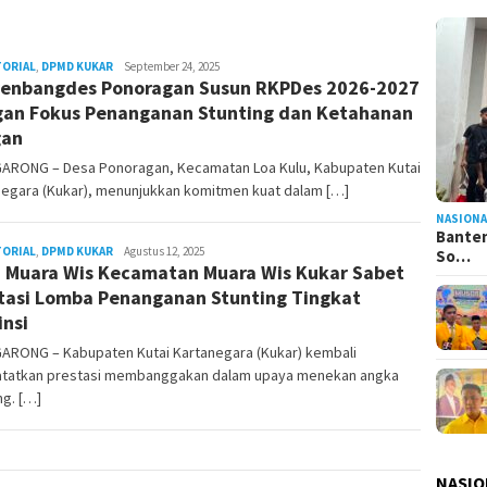
TORIAL
,
DPMD KUKAR
Admin
September 24, 2025
enbangdes Ponoragan Susun RKPDes 2026-2027
Pesut
an Fokus Penanganan Stunting dan Ketahanan
gan
ARONG – Desa Ponoragan, Kecamatan Loa Kulu, Kabupaten Kutai
negara (Kukar), menunjukkan komitmen kuat dalam […]
NASIONA
Banten
TORIAL
,
DPMD KUKAR
Admin
Agustus 12, 2025
So…
 Muara Wis Kecamatan Muara Wis Kukar Sabet
Pesut
tasi Lomba Penanganan Stunting Tingkat
insi
ARONG – Kabupaten Kutai Kartanegara (Kukar) kembali
tatkan prestasi membanggakan dalam upaya menekan angka
ng. […]
NASIO