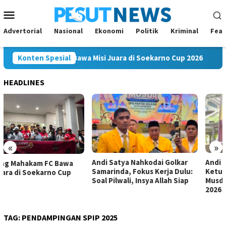
Loncat
Menu
ke
Mobile
konten
Advertorial
Nasional
Ekonomi
Politik
Kriminal
Feat
ng Mahakam FC Bawa Misi Juara di Soekarno Cup 2026
Konten Spesial
And
HEADLINES
«
»
Andi Satya Nahkodai Golkar
Andi Satya Calon Tunggal
Samarinda, Fokus Kerja Dulu:
Ketua Golkar Samarinda,
Soal Pilwali, Insya Allah Siap
Musda Siap Digelar 8 Agustus
2026
TAG:
PENDAMPINGAN SPIP 2025