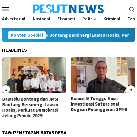
Loncat
Menu
ke
Mobile
konten
Advertorial
Nasional
Ekonomi
Politik
Kriminal
Feat
 Bontang dan JMSI Bontang Bersinergi Lawan Hoaks, Perkuat Dem
Konten Spesial
HEADLINES
«
»
Komisi IV Tunggu Hasil
Komisi I Dorong Pemkot
Investigasi Satgas soal
Kurangi Belanja ASN demi
Dugaan Pelanggaran SPMB
Perluas Ruang Pembangunan
TAG:
PENETAPAN BATAS DESA