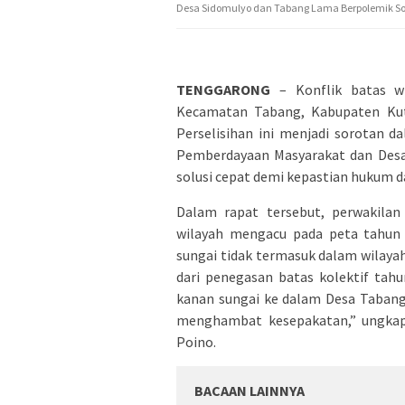
Desa Sidomulyo dan Tabang Lama Berpolemik So
TENGGARONG
– Konflik batas w
Kecamatan Tabang, Kabupaten Kutai
Perselisihan ini menjadi sorotan d
Pemberdayaan Masyarakat dan Desa 
solusi cepat demi kepastian hukum 
Dalam rapat tersebut, perwakila
wilayah mengacu pada peta tahun 
sungai tidak termasuk dalam wilaya
dari penegasan batas kolektif tah
kanan sungai ke dalam Desa Tabang
menghambat kesepakatan,” ungkap
Poino.
BACAAN LAINNYA