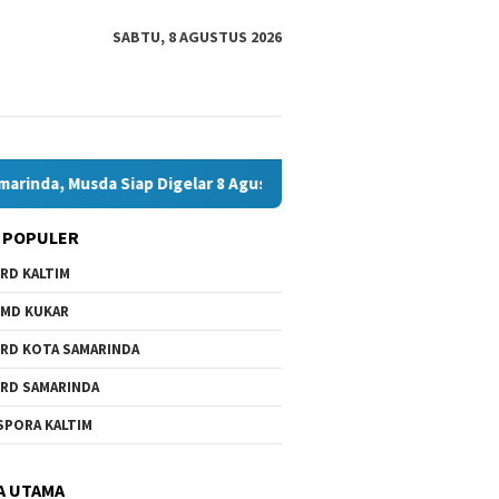
SABTU, 8 AGUSTUS 2026
da Siap Digelar 8 Agustus 2026
Bawaslu Bontang dan JMS
 POPULER
RD KALTIM
MD KUKAR
RD KOTA SAMARINDA
RD SAMARINDA
SPORA KALTIM
A UTAMA