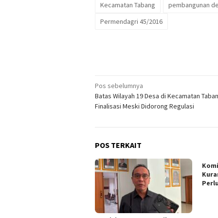
Kecamatan Tabang
pembangunan d
Permendagri 45/2016
Navigasi
Pos sebelumnya
Batas Wilayah 19 Desa di Kecamatan Taba
pos
Finalisasi Meski Didorong Regulasi
POS TERKAIT
Komi
Kura
Perl