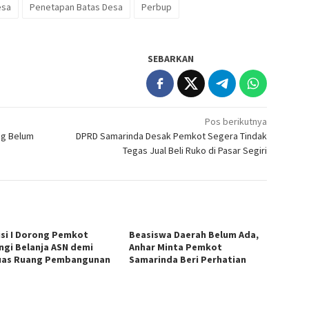
esa
Penetapan Batas Desa
Perbup
SEBARKAN
Pos berikutnya
ng Belum
DPRD Samarinda Desak Pemkot Segera Tindak
Tegas Jual Beli Ruko di Pasar Segiri
si I Dorong Pemkot
Beasiswa Daerah Belum Ada,
ngi Belanja ASN demi
Anhar Minta Pemkot
uas Ruang Pembangunan
Samarinda Beri Perhatian