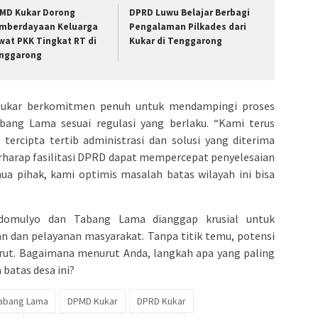
MD Kukar Dorong
DPRD Luwu Belajar Berbagi
mberdayaan Keluarga
Pengalaman Pilkades dari
wat PKK Tingkat RT di
Kukar di Tenggarong
nggarong
kar berkomitmen penuh untuk mendampingi proses
ang Lama sesuai regulasi yang berlaku. “Kami terus
 tercipta tertib administrasi dan solusi yang diterima
erharap fasilitasi DPRD dapat mempercepat penyelesaian
ua pihak, kami optimis masalah batas wilayah ini bisa
idomulyo dan Tabang Lama dianggap krusial untuk
 dan pelayanan masyarakat. Tanpa titik temu, potensi
larut. Bagaimana menurut Anda, langkah apa yang paling
batas desa ini?
Tabang Lama
DPMD Kukar
DPRD Kukar