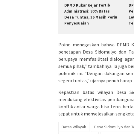
DPMD Kukar Kejar Tertib
DP
Administrasi: 90% Batas
Pe
Desa Tuntas, 36 Masih Perlu
Le
Penyesuaian
Te
Poino menegaskan bahwa DPMD Ku
penetapan Desa Sidomulyo dan Tab
berupaya memfasilitasi dialog agar
semua pihak,” tambahnya. Ia juga b
polemik ini. “Dengan dukungan sem
segera tuntas,” ujarnya penuh harap.
Kepastian batas wilayah Desa S
mendukung efektivitas pembangunan
konflik antar warga bisa terus ber
tepat untuk menyelesaikan sengketa 
Batas Wilayah
Desa Sidomulyo dan 