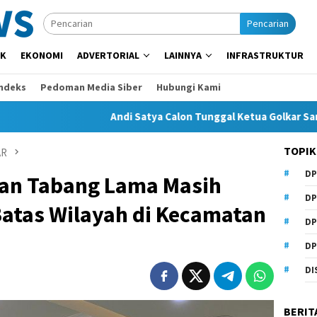
Pencarian
IK
EKONOMI
ADVERTORIAL
LAINNYA
INFRASTRUKTUR
Indeks
Pedoman Media Siber
Hubungi Kami
Andi Satya Calon Tunggal Ketua Golkar Samarinda, Mus
TOPIK
AR
DP
an Tabang Lama Masih
DP
Batas Wilayah di Kecamatan
DP
DP
DI
BERIT