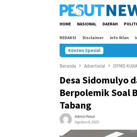
Loncat
ke
konten
HOME
NASIONAL
DAERAH
POLIT
REDAKSI
Disclaimer
Info Iklan
Konten Spesial
Beranda
Advertorial
DPMD KUK
Desa Sidomulyo d
Berpolemik Soal 
Tabang
Admin Pesut
Agustus 9, 2025