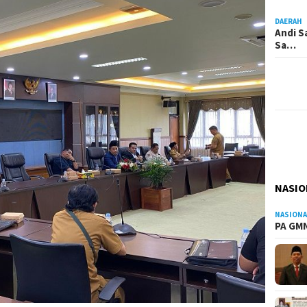
DAERAH
Andi S
Sa…
NASIO
NASIONA
PA GMN