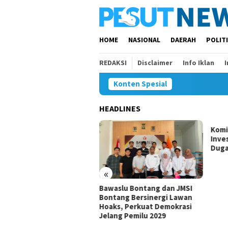
Loncat
ke
konten
HOME
NASIONAL
DAERAH
POLIT
REDAKSI
Disclaimer
Info Iklan
Konten Spesial
HEADLINES
s
Komisi IV Tunggu Hasil
isi
Investigasi Satgas soal
Dugaan Pelanggaran SPMB
«
Bawaslu Bontang dan JMSI
Bontang Bersinergi Lawan
Hoaks, Perkuat Demokrasi
Jelang Pemilu 2029