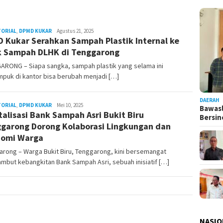
TORIAL
,
DPMD KUKAR
Admin
Agustus 21, 2025
 Kukar Serahkan Sampah Plastik Internal ke
Pesut
 Sampah DLHK di Tenggarong
ARONG – Siapa sangka, sampah plastik yang selama ini
puk di kantor bisa berubah menjadi […]
DAERAH
TORIAL
,
DPMD KUKAR
Admin
Mei 10, 2025
Bawasl
talisasi Bank Sampah Asri Bukit Biru
Pesut
Bersi
garong Dorong Kolaborasi Lingkungan dan
nomi Warga
rong – Warga Bukit Biru, Tenggarong, kini bersemangat
but kebangkitan Bank Sampah Asri, sebuah inisiatif […]
NASIO