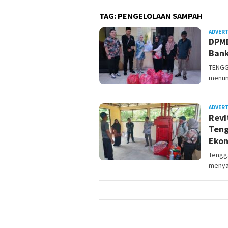
TAG:
PENGELOLAAN SAMPAH
ADVER
DPMD
Bank
TENGG
menum
ADVER
Revi
Teng
Eko
Tengga
menyam