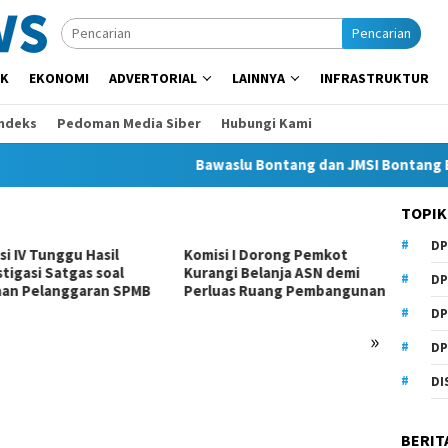
Pencarian
IK
EKONOMI
ADVERTORIAL
LAINNYA
INFRASTRUKTUR
Indeks
Pedoman Media Siber
Hubungi Kami
Bawaslu Bontang dan JMSI Bontang Bersine
TOPIK
DP
Komisi I Dorong Pemkot
Beasiswa Daerah Belum Ada,
Kurangi Belanja ASN demi
Anhar Minta Pemkot
DP
Perluas Ruang Pembangunan
Samarinda Beri Perhatian
DP
»
DP
DI
BERIT