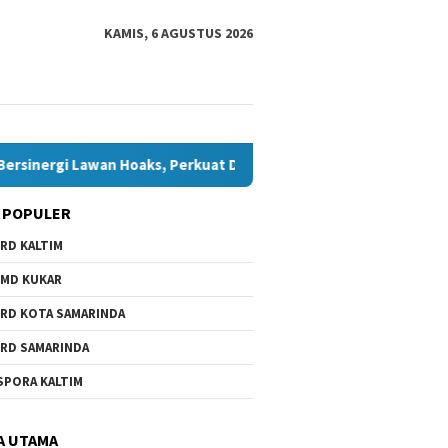
KAMIS, 6 AGUSTUS 2026
rgi Lawan Hoaks, Perkuat Demokrasi Jelang Pemilu 2029
 POPULER
RD KALTIM
6.000 Anak Belum dan Putus
Sekolah di Samarinda, Komisi
MD KUKAR
IV Minta Penanganan
Dipercepat
RD KOTA SAMARINDA
RD SAMARINDA
Bawaslu Bontang dan JMSI
SPORA KALTIM
Bontang Bersinergi Lawan
Hoaks, Perkuat Demokrasi
Jelang Pemilu 2029
A UTAMA