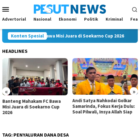
Loncat
Menu
ke
Mobile
konten
Advertorial
Nasional
Ekonomi
Politik
Kriminal
Feat
ng Mahakam FC Bawa Misi Juara di Soekarno Cup 2026
Konten Spesial
And
HEADLINES
«
»
Andi Satya Nahkodai Golkar
Andi Satya Calon Tunggal
Samarinda, Fokus Kerja Dulu:
Ketua Golkar Samarinda,
Soal Pilwali, Insya Allah Siap
Musda Siap Digelar 8 Agustus
2026
TAG:
PENYALURAN DANA DESA