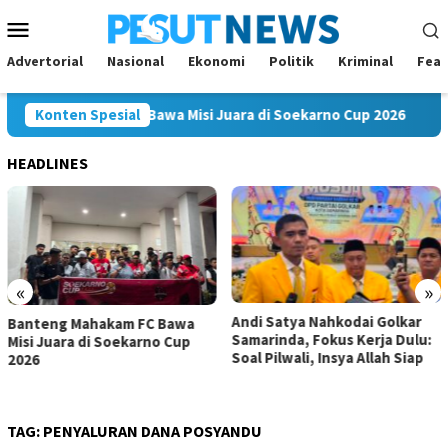
Loncat
Menu
ke
Mobile
konten
Advertorial
Nasional
Ekonomi
Politik
Kriminal
Feat
ng Mahakam FC Bawa Misi Juara di Soekarno Cup 2026
Konten Spesial
An
HEADLINES
«
»
Andi Satya Nahkodai Golkar
Andi Satya Calon Tunggal
Samarinda, Fokus Kerja Dulu:
Ketua Golkar Samarinda,
Soal Pilwali, Insya Allah Siap
Musda Siap Digelar 8 Agustus
2026
TAG:
PENYALURAN DANA POSYANDU