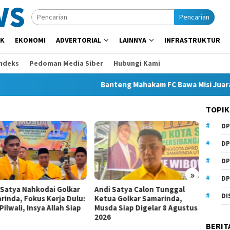
Pencarian
IK
EKONOMI
ADVERTORIAL
LAINNYA
INFRASTRUKTUR
Indeks
Pedoman Media Siber
Hubungi Kami
Banteng Mahakam FC Bawa Misi Juara di S
TOPIK
DP
DP
DP
»
DP
 Satya Nahkodai Golkar
Andi Satya Calon Tunggal
Bawas
DI
rinda, Fokus Kerja Dulu:
Ketua Golkar Samarinda,
Bonta
Pilwali, Insya Allah Siap
Musda Siap Digelar 8 Agustus
Hoaks,
2026
Jelang
BERIT