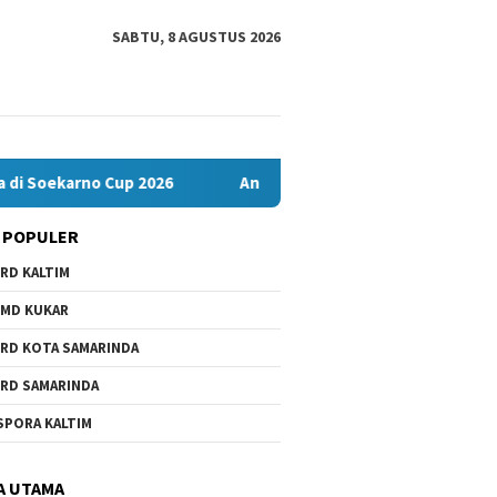
SABTU, 8 AGUSTUS 2026
oekarno Cup 2026
Andi Satya Nahkodai Golkar Samarinda, Fo
 POPULER
RD KALTIM
MD KUKAR
RD KOTA SAMARINDA
RD SAMARINDA
lu Bontang dan JMSI
Komisi IV Tunggu Hasil
Banten
SPORA KALTIM
ng Bersinergi Lawan
Investigasi Satgas soal
Misi Jua
 Perkuat Demokrasi
Dugaan Pelanggaran SPMB
2026
 Pemilu 2029
A UTAMA