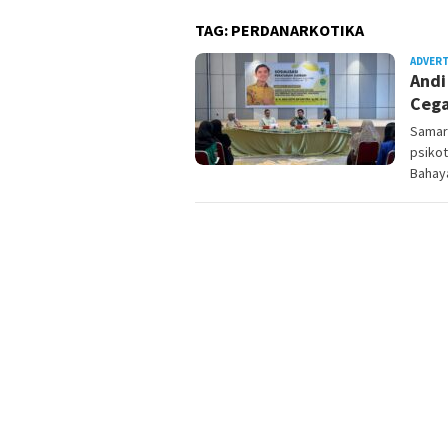
TAG:
PERDANARKOTIKA
ADVER
Andi
Cega
Samari
psikot
Bahay