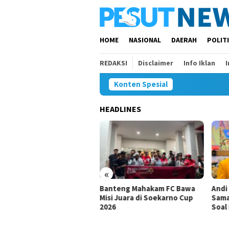
Loncat
ke
konten
HOME
NASIONAL
DAERAH
POLIT
REDAKSI
Disclaimer
Info Iklan
Konten Spesial
HEADLINES
«
isi IV Tunggu Hasil
Banteng Mahakam FC Bawa
Andi
estigasi Satgas soal
Misi Juara di Soekarno Cup
Sama
gaan Pelanggaran SPMB
2026
Soal 