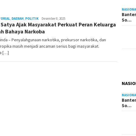
NASIONA
Banten
TORIAL
,
DAERAH
,
POLITIK
Admin
Desember 8, 2025
So…
 Satya Ajak Masyarakat Perkuat Peran Keluarga
Pesut
h Bahaya Narkoba
nda – Penyalahgunaan narkotika, prekursor narkotika, dan
ropika masih menjadi ancaman serius bagi masyarakat.
a […]
NASIO
NASIONA
Banten
So…