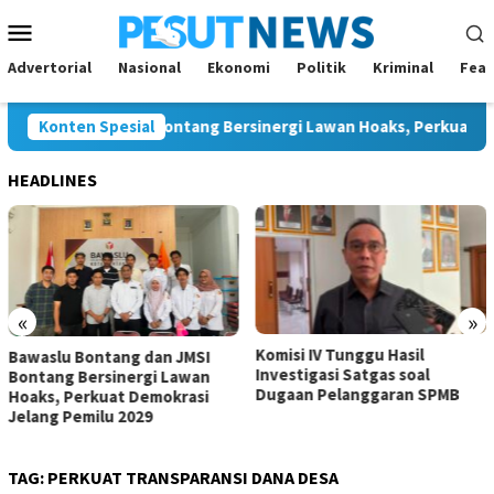
Loncat
Menu
ke
Mobile
konten
Advertorial
Nasional
Ekonomi
Politik
Kriminal
Feat
ntang dan JMSI Bontang Bersinergi Lawan Hoaks, Perkuat Demokr
Konten Spesial
HEADLINES
«
»
Komisi IV Tunggu Hasil
Ko
waslu Bontang dan JMSI
Investigasi Satgas soal
Ku
ntang Bersinergi Lawan
Dugaan Pelanggaran SPMB
Pe
aks, Perkuat Demokrasi
lang Pemilu 2029
TAG:
PERKUAT TRANSPARANSI DANA DESA