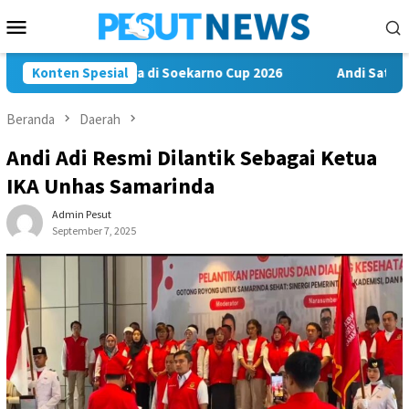
Loncat
Menu
ke
Mobile
konten
awa Misi Juara di Soekarno Cup 2026
Konten Spesial
Andi Satya Nahkodai
Beranda
Daerah
Andi Adi Resmi Dilantik Sebagai Ketua
IKA Unhas Samarinda
Admin Pesut
September 7, 2025