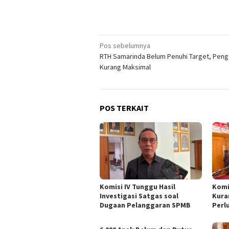
Navigasi
Pos sebelumnya
RTH Samarinda Belum Penuhi Target, Peng
pos
Kurang Maksimal
POS TERKAIT
Komisi IV Tunggu Hasil
Komi
Investigasi Satgas soal
Kura
Dugaan Pelanggaran SPMB
Perl