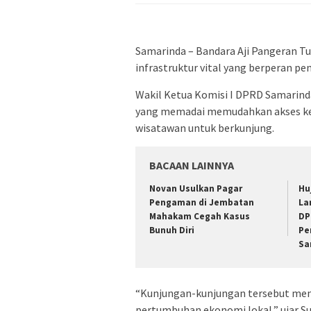
Samarinda – Bandara Aji Pangeran 
infrastruktur vital yang berperan 
Wakil Ketua Komisi I DPRD Samarin
yang memadai memudahkan akses ke 
wisatawan untuk berkunjung.
BACAAN LAINNYA
Novan Usulkan Pagar
Hu
Pengaman di Jembatan
La
Mahakam Cegah Kasus
DP
Bunuh Diri
Pe
Sa
“Kunjungan-kunjungan tersebut men
pertumbuhan ekonomi lokal,” ujar Su