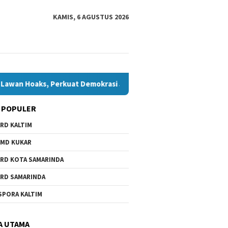
KAMIS, 6 AGUSTUS 2026
aks, Perkuat Demokrasi Jelang Pemilu 2029
Komisi IV Tu
 POPULER
RD KALTIM
MD KUKAR
RD KOTA SAMARINDA
RD SAMARINDA
SPORA KALTIM
A UTAMA