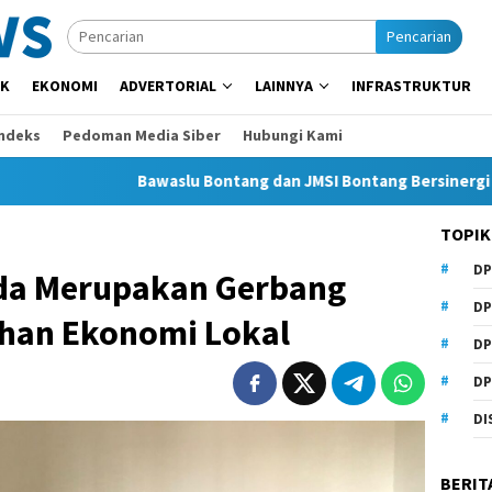
Pencarian
IK
EKONOMI
ADVERTORIAL
LAINNYA
INFRASTRUKTUR
Indeks
Pedoman Media Siber
Hubungi Kami
Bawaslu Bontang dan JMSI Bontang Bersinergi Lawan Ho
TOPIK
DP
da Merupakan Gerbang
DP
han Ekonomi Lokal
DP
DP
DI
BERIT