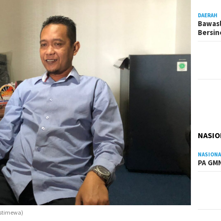
DAERAH
Bawasl
Bersi
NASIO
NASIONA
PA GMN
Istimewa)