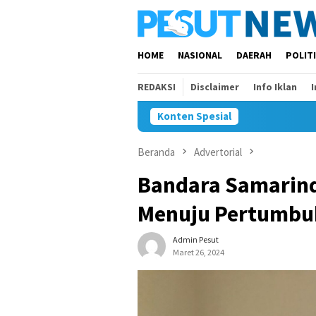
Loncat
ke
konten
HOME
NASIONAL
DAERAH
POLIT
REDAKSI
Disclaimer
Info Iklan
Konten Spesial
Beranda
Advertorial
Bandara Samarin
Menuju Pertumbu
Admin Pesut
Maret 26, 2024