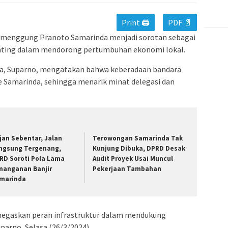
Print 🖨
PDF 📄
Tumenggung Pranoto Samarinda menjadi sorotan sebagai
penting dalam mendorong pertumbuhan ekonomi lokal.
da, Suparno, mengatakan bahwa keberadaan bandara
Samarinda, sehingga menarik minat delegasi dan
jan Sebentar, Jalan
Terowongan Samarinda Tak
ngsung Tergenang,
Kunjung Dibuka, DPRD Desak
RD Soroti Pola Lama
Audit Proyek Usai Muncul
nanganan Banjir
Pekerjaan Tambahan
marinda
egaskan peran infrastruktur dalam mendukung
parno, Selasa (26/3/2024).