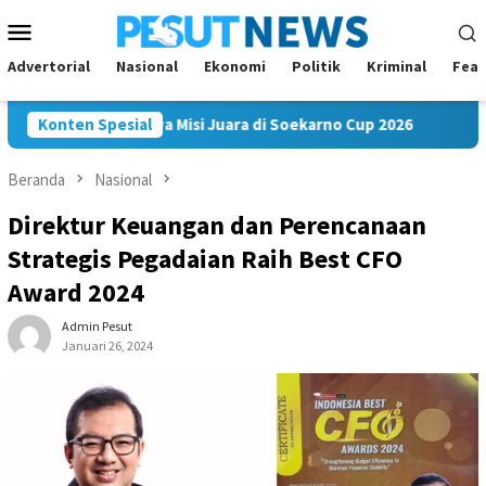
Loncat
Menu
ke
Mobile
konten
Advertorial
Nasional
Ekonomi
Politik
Kriminal
Feat
akam FC Bawa Misi Juara di Soekarno Cup 2026
Konten Spesial
Andi Saty
Beranda
Nasional
Direktur Keuangan dan Perencanaan
Strategis Pegadaian Raih Best CFO
Award 2024
Admin Pesut
Januari 26, 2024