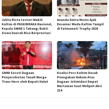
Julita Rista Lestari Wakili
Ananda Emira Moeis Ajak
Kaltim di PASKIBRAKA Nasional,
Desainer Muda Kaltim Tampil
Kepala SMAN 1 Tabang: Bukti
di Fatmawati Trophy 2026
Siswa Daerah Bisa Berprestasi
GMNI Soroti Dugaan
Koalisi Pers Kaltim Desak
Penyerobotan Tanah Warga
Penegakan Hukum Atas
Trans Hero oleh Bupati Halut
Dugaan Intimidasi Empat
Wartawan Saat Meliput Aksi
214