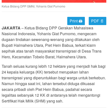
Ketua Bidang DPP GMNI, Yohanis Giat Purnomo
Print 🖨
PDF 📄
JAKARTA
– Ketua Bidang DPP
Gerakan Mahasiswa
Nasional Indonesia
,
Yohanis Giat Purnomo
, mengecam
dugaan tindakan sewenang-wenang yang dilakukan oleh
Bupati
Halmahera Utara
,
Piet Hein Babua
, terkait klaim
sepihak atas tanah masyarakat transmigrasi di Desa Trans
Hero, Kecamatan Tobelo Barat, Halmahera Utara.
Tanah seluas kurang lebih 12 hektare yang menjadi hak bagi
24 kepala keluarga (KK) tersebut merupakan lahan
transmigrasi yang diperuntukkan bagi warga untuk berkebun.
Namun hingga saat ini, lahan tersebut diduga dikuasai
secara pribadi oleh Piet Hein Babua, padahal secara
legalitas sebanyak 12 KK di antaranya telah mengantongi
Sertifikat Hak Milik (SHM) yang sah.