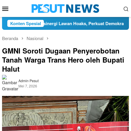
Loncat
Menu
ke
Mobile
konten
tang Bersinergi Lawan Hoaks, Perkuat Demokrasi Jelang Pemi
Konten Spesial
Beranda
Nasional
GMNI Soroti Dugaan Penyerobotan
Tanah Warga Trans Hero oleh Bupati
Halut
Admin Pesut
Mei 7, 2026