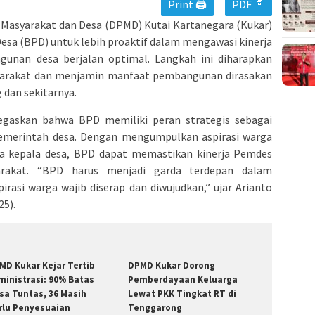
Print 🖨
PDF 📄
Masyarakat dan Desa (DPMD) Kutai Kartanegara (Kukar)
sa (BPD) untuk lebih proaktif dalam mengawasi kinerja
nan desa berjalan optimal. Langkah ini diharapkan
yarakat dan menjamin manfaat pembangunan dirasakan
 dan sekitarnya.
gaskan bahwa BPD memiliki peran strategis sebagai
emerintah desa. Dengan mengumpulkan aspirasi warga
 kepala desa, BPD dapat memastikan kinerja Pemdes
rakat. “BPD harus menjadi garda terdepan dalam
asi warga wajib diserap dan diwujudkan,” ujar Arianto
5).
MD Kukar Kejar Tertib
DPMD Kukar Dorong
ministrasi: 90% Batas
Pemberdayaan Keluarga
sa Tuntas, 36 Masih
Lewat PKK Tingkat RT di
rlu Penyesuaian
Tenggarong