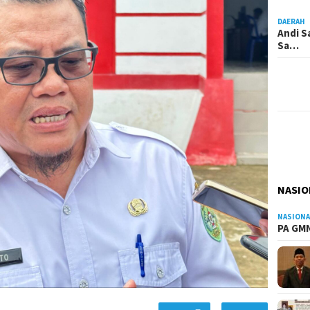
DAERAH
Andi S
Sa…
NASIO
NASIONA
PA GMN