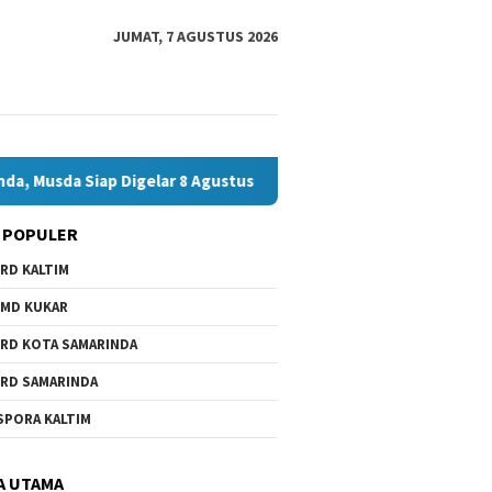
JUMAT, 7 AGUSTUS 2026
ap Digelar 8 Agustus 2026
Bawaslu Bontang dan JMSI Bon
 POPULER
RD KALTIM
MD KUKAR
RD KOTA SAMARINDA
RD SAMARINDA
SPORA KALTIM
A UTAMA