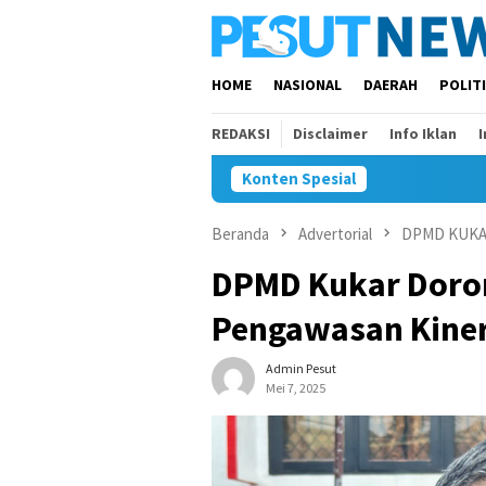
Loncat
ke
konten
HOME
NASIONAL
DAERAH
POLIT
REDAKSI
Disclaimer
Info Iklan
Konten Spesial
Beranda
Advertorial
DPMD KUK
DPMD Kukar Doro
Pengawasan Kiner
Admin Pesut
Mei 7, 2025