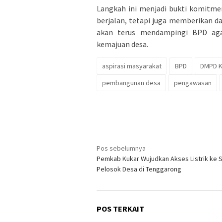
Langkah ini menjadi bukti komitme
berjalan, tetapi juga memberikan 
akan terus mendampingi BPD aga
kemajuan desa.
aspirasi masyarakat
BPD
DMPD K
pembangunan desa
pengawasan
Navigasi
Pos sebelumnya
Pemkab Kukar Wujudkan Akses Listrik ke 
pos
Pelosok Desa di Tenggarong
POS TERKAIT