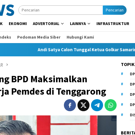
Pencarian
IK
EKONOMI
ADVERTORIAL
LAINNYA
INFRASTRUKTUR
Indeks
Pedoman Media Siber
Hubungi Kami
Andi Satya Calon Tunggal Ketua Golkar Samarinda, Musda Si
TOPIK
AR
DP
ng BPD Maksimalkan
DP
ja Pemdes di Tenggarong
DP
DP
DI
BERIT