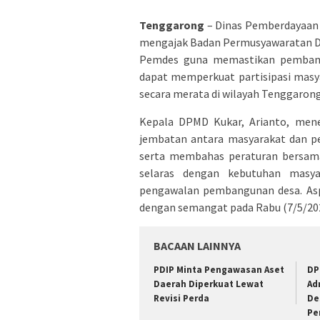
Tenggarong
– Dinas Pemberdayaan 
mengajak Badan Permusyawaratan De
Pemdes guna memastikan pembangu
dapat memperkuat partisipasi mas
secara merata di wilayah Tenggarong
Kepala DPMD Kukar, Arianto, mene
jembatan antara masyarakat dan p
serta membahas peraturan bersama
selaras dengan kebutuhan masya
pengawalan pembangunan desa. Aspir
dengan semangat pada Rabu (7/5/202
BACAAN LAINNYA
PDIP Minta Pengawasan Aset
DP
Daerah Diperkuat Lewat
Ad
Revisi Perda
De
Pe