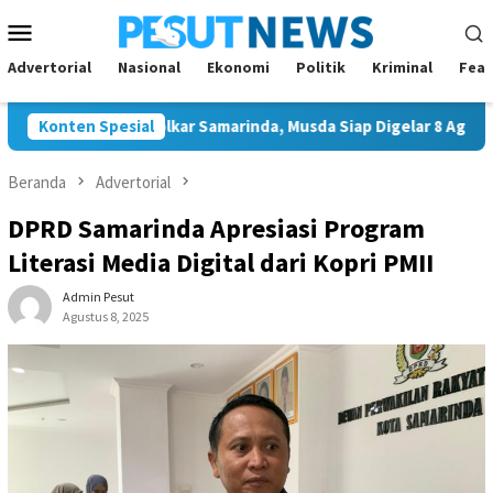
Loncat
Menu
ke
Mobile
konten
Advertorial
Nasional
Ekonomi
Politik
Kriminal
Feat
ggal Ketua Golkar Samarinda, Musda Siap Digelar 8 Agustus 2026
Konten Spesial
Beranda
Advertorial
DPRD Samarinda Apresiasi Program
Literasi Media Digital dari Kopri PMII
Admin Pesut
Agustus 8, 2025