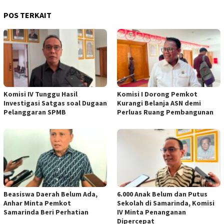
POS TERKAIT
Komisi IV Tunggu Hasil
Komisi I Dorong Pemkot
Investigasi Satgas soal Dugaan
Kurangi Belanja ASN demi
Pelanggaran SPMB
Perluas Ruang Pembangunan
Beasiswa Daerah Belum Ada,
6.000 Anak Belum dan Putus
Anhar Minta Pemkot
Sekolah di Samarinda, Komisi
Samarinda Beri Perhatian
IV Minta Penanganan
Dipercepat