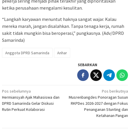
pekerja sering menjadi pihak terakhir yang diprioritaskan
ketika perusahaan mengalami kesulitan.
“Langkah karyawan menuntut haknya sangat wajar. Kalau
mereka marah, jangan disalahkan. Tanpa tenaga kerja, rumah
sakit tidak mungkin bisa beroperasi,” pungkasnya. (Adv/DPRD
Samarinda)
Anggota DPRD Samarinda
Anhar
SEBARKAN
Navigasi
Pos sebelumnya
Pos berikutnya
Hermiansyah Ajak Mahasiswa dan
Musrenbangdes Ponoragan Susun
pos
DPRD Samarinda Gelar Diskusi
RKPDes 2026-2027 dengan Fokus
Rutin Perkuat Kolaborasi
Penanganan Stunting dan
Ketahanan Pangan