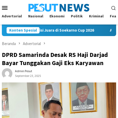
Loncat
Menu
ke
Mobile
konten
Advertorial
Nasional
Ekonomi
Politik
Kriminal
Feat
m FC Bawa Misi Juara di Soekarno Cup 2026
Konten Spesial
Andi Satya Na
Beranda
Advertorial
DPRD Samarinda Desak RS Haji Darjad
Bayar Tunggakan Gaji Eks Karyawan
Admin Pesut
September 23, 2025