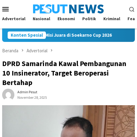
Loncat
Menu
ke
Mobile
konten
Advertorial
Nasional
Ekonomi
Politik
Kriminal
Feat
am FC Bawa Misi Juara di Soekarno Cup 2026
Konten Spesial
Andi Satya N
Beranda
Advertorial
DPRD Samarinda Kawal Pembangunan
10 Insinerator, Target Beroperasi
Bertahap
Admin Pesut
November 28, 2025