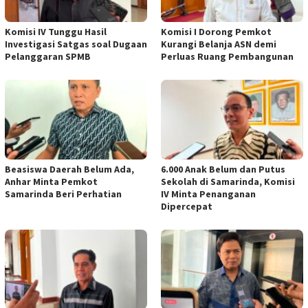
Komisi IV Tunggu Hasil
Komisi I Dorong Pemkot
Investigasi Satgas soal Dugaan
Kurangi Belanja ASN demi
Pelanggaran SPMB
Perluas Ruang Pembangunan
Beasiswa Daerah Belum Ada,
6.000 Anak Belum dan Putus
Anhar Minta Pemkot
Sekolah di Samarinda, Komisi
Samarinda Beri Perhatian
IV Minta Penanganan
Dipercepat