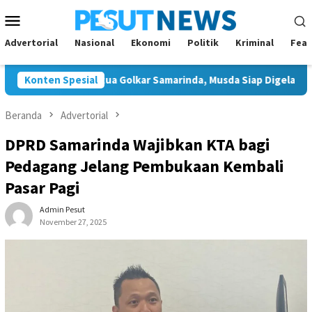
Loncat
Menu
ke
Mobile
konten
Advertorial
Nasional
Ekonomi
Politik
Kriminal
Feat
on Tunggal Ketua Golkar Samarinda, Musda Siap Digelar 8 Agustus
Konten Spesial
Beranda
Advertorial
DPRD Samarinda Wajibkan KTA bagi
Pedagang Jelang Pembukaan Kembali
Pasar Pagi
Admin Pesut
November 27, 2025