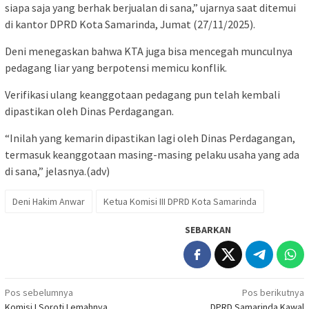
siapa saja yang berhak berjualan di sana,” ujarnya saat ditemui
di kantor DPRD Kota Samarinda, Jumat (27/11/2025).
Deni menegaskan bahwa KTA juga bisa mencegah munculnya
pedagang liar yang berpotensi memicu konflik.
Verifikasi ulang keanggotaan pedagang pun telah kembali
dipastikan oleh Dinas Perdagangan.
“Inilah yang kemarin dipastikan lagi oleh Dinas Perdagangan,
termasuk keanggotaan masing-masing pelaku usaha yang ada
di sana,” jelasnya.(adv)
Deni Hakim Anwar
Ketua Komisi III DPRD Kota Samarinda
SEBARKAN
Navigasi
Pos sebelumnya
Pos berikutnya
Komisi I Soroti Lemahnya
DPRD Samarinda Kawal