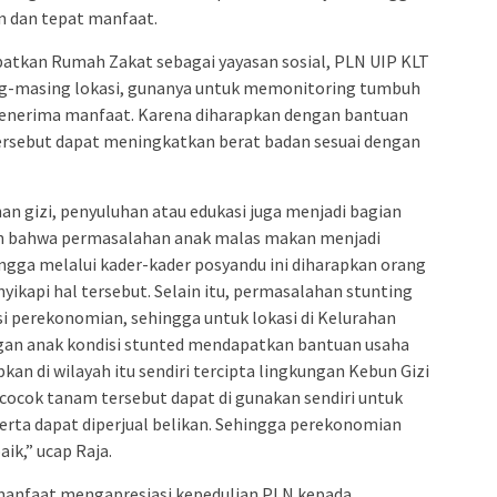
n dan tepat manfaat.
batkan Rumah Zakat sebagai yayasan sosial, PLN UIP KLT
ng-masing lokasi, gunanya untuk memonitoring tumbuh
penerima manfaat. Karena diharapkan dengan bantuan
ersebut dapat meningkatkan berat badan sesuai dengan
n gizi, penyuluhan atau edukasi juga menjadi bagian
kan bahwa permasalahan anak malas makan menjadi
ngga melalui kader-kader posyandu ini diharapkan orang
ikapi hal tersebut. Selain itu, permasalahan stunting
si perekonomian, sehingga untuk lokasi di Kelurahan
ngan anak kondisi stunted mendapatkan bantuan usaha
an di wilayah itu sendiri tercipta lingkungan Kebun Gizi
rcocok tanam tersebut dapat di gunakan sendiri untuk
erta dapat diperjual belikan. Sehingga perekonomian
ik,” ucap Raja.
 manfaat mengapresiasi kepedulian PLN kepada