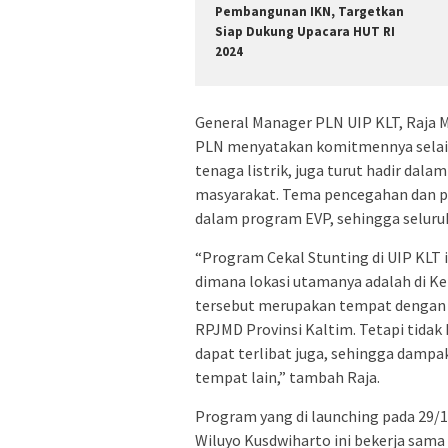
Pembangunan IKN, Targetkan
Siap Dukung Upacara HUT RI
2024
General Manager PLN UIP KLT, Raja 
PLN menyatakan komitmennya selain
tenaga listrik, juga turut hadir da
masyarakat. Tema pencegahan dan pe
dalam program EVP, sehingga seluruh
“Program Cekal Stunting di UIP KLT in
dimana lokasi utamanya adalah di Ke
tersebut merupakan tempat dengan a
RPJMD Provinsi Kaltim. Tetapi tidak 
dapat terlibat juga, sehingga dampa
tempat lain,” tambah Raja.
Program yang di launching pada 29/1
Wiluyo Kusdwiharto ini bekerja sam