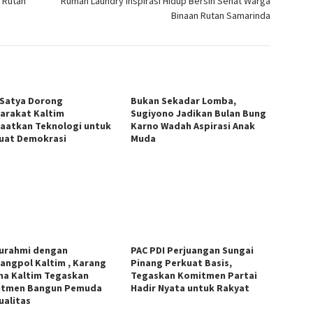
 Rutan
Rumah Laundry Inspirasi Hidup Bersih Sehat Warga
Binaan Rutan Samarinda
 Satya Dorong
Bukan Sekadar Lomba,
arakat Kaltim
Sugiyono Jadikan Bulan Bung
aatkan Teknologi untuk
Karno Wadah Aspirasi Anak
uat Demokrasi
Muda
turahmi dengan
PAC PDI Perjuangan Sungai
angpol Kaltim , Karang
Pinang Perkuat Basis,
na Kaltim Tegaskan
Tegaskan Komitmen Partai
tmen Bangun Pemuda
Hadir Nyata untuk Rakyat
ualitas