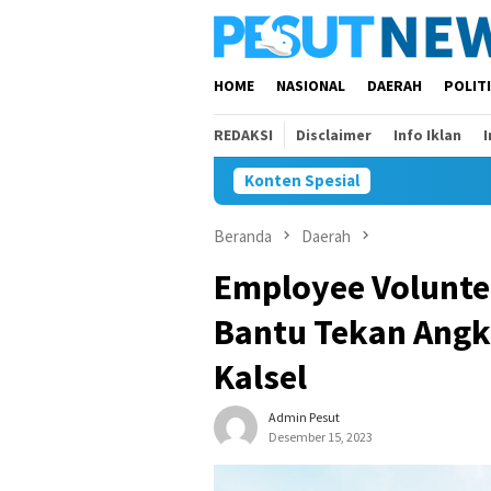
Loncat
ke
konten
HOME
NASIONAL
DAERAH
POLIT
REDAKSI
Disclaimer
Info Iklan
Konten Spesial
Beranda
Daerah
Employee Volunte
Bantu Tekan Angka
Kalsel
Admin Pesut
Desember 15, 2023