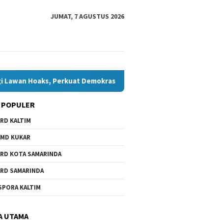
JUMAT, 7 AGUSTUS 2026
 Perkuat Demokrasi Jelang Pemilu 2029
Komisi IV Tunggu
 POPULER
RD KALTIM
MD KUKAR
RD KOTA SAMARINDA
RD SAMARINDA
SPORA KALTIM
A UTAMA