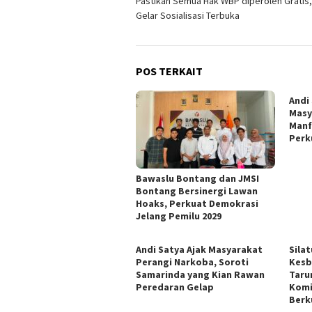
Pastikan Semua Hak WBP diperoleh Gratis,
pos
Gelar Sosialisasi Terbuka
POS TERKAIT
Andi
Masy
Manf
Perk
Bawaslu Bontang dan JMSI
Bontang Bersinergi Lawan
Hoaks, Perkuat Demokrasi
Jelang Pemilu 2029
Andi Satya Ajak Masyarakat
Sila
Perangi Narkoba, Soroti
Kesb
Samarinda yang Kian Rawan
Taru
Peredaran Gelap
Komi
Berk