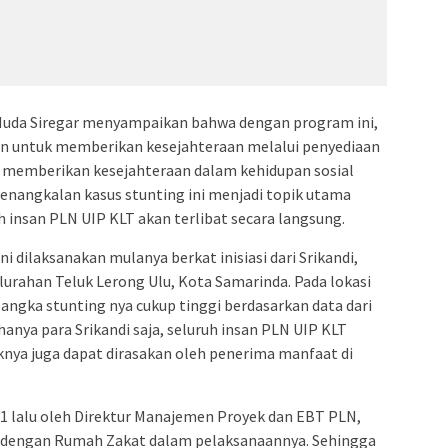
Muda Siregar menyampaikan bahwa dengan program ini,
 untuk memberikan kesejahteraan melalui penyediaan
lam memberikan kesejahteraan dalam kehidupan sosial
nangkalan kasus stunting ini menjadi topik utama
 insan PLN UIP KLT akan terlibat secara langsung.
i dilaksanakan mulanya berkat inisiasi dari Srikandi,
lurahan Teluk Lerong Ulu, Kota Samarinda. Pada lokasi
ngka stunting nya cukup tinggi berdasarkan data dari
hanya para Srikandi saja, seluruh insan PLN UIP KLT
knya juga dapat dirasakan oleh penerima manfaat di
1 lalu oleh Direktur Manajemen Proyek dan EBT PLN,
a dengan Rumah Zakat dalam pelaksanaannya. Sehingga