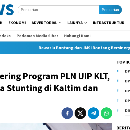
Pencarian
IK
EKONOMI
ADVERTORIAL
LAINNYA
INFRASTRUKTUR
Indeks
Pedoman Media Siber
Hubungi Kami
Bawaslu Bontang dan JMSI Bontang Bersinergi Lawan Hoaks,
TOPIK
DP
ering Program PLN UIP KLT,
DP
 Stunting di Kaltim dan
DP
DP
DI
BERIT