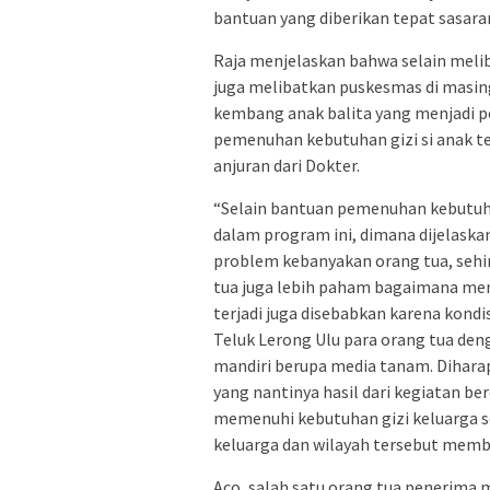
bantuan yang diberikan tepat sasara
Raja menjelaskan bahwa selain meli
juga melibatkan puskesmas di masi
kembang anak balita yang menjadi 
pemenuhan kebutuhan gizi si anak t
anjuran dari Dokter.
“Selain bantuan pemenuhan kebutuha
dalam program ini, dimana dijelas
problem kebanyakan orang tua, sehi
tua juga lebih paham bagaimana meny
terjadi juga disebabkan karena kondi
Teluk Lerong Ulu para orang tua de
mandiri berupa media tanam. Diharapk
yang nantinya hasil dari kegiatan be
memenuhi kebutuhan gizi keluarga s
keluarga dan wilayah tersebut memba
Aco, salah satu orang tua penerima