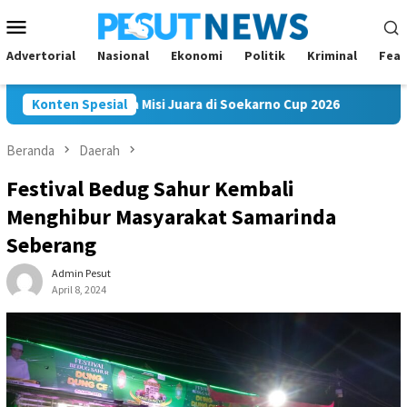
Loncat
Menu
ke
Mobile
konten
Advertorial
Nasional
Ekonomi
Politik
Kriminal
Feat
kam FC Bawa Misi Juara di Soekarno Cup 2026
Konten Spesial
Andi Satya
Beranda
Daerah
Festival Bedug Sahur Kembali
Menghibur Masyarakat Samarinda
Seberang
Admin Pesut
April 8, 2024