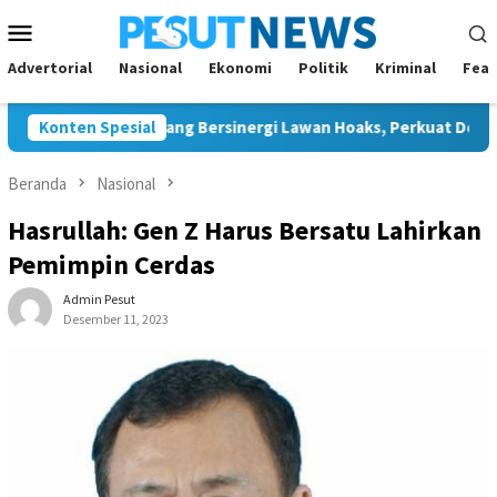
Loncat
Menu
ke
Mobile
konten
Advertorial
Nasional
Ekonomi
Politik
Kriminal
Feat
 JMSI Bontang Bersinergi Lawan Hoaks, Perkuat Demokrasi Jela
Konten Spesial
Beranda
Nasional
Hasrullah: Gen Z Harus Bersatu Lahirkan
Pemimpin Cerdas
Admin Pesut
Desember 11, 2023