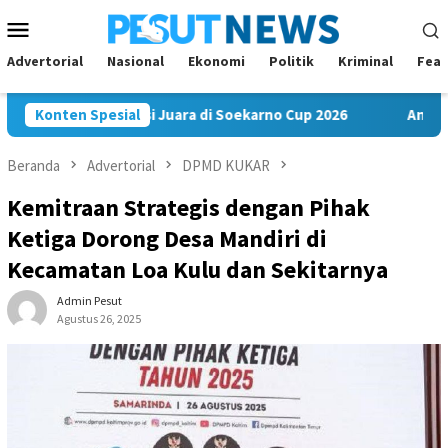
Loncat
Menu
ke
Mobile
konten
Advertorial
Nasional
Ekonomi
Politik
Kriminal
Feat
FC Bawa Misi Juara di Soekarno Cup 2026
Konten Spesial
Andi Satya Nahk
Beranda
Advertorial
DPMD KUKAR
Kemitraan Strategis dengan Pihak
Ketiga Dorong Desa Mandiri di
Kecamatan Loa Kulu dan Sekitarnya
Admin Pesut
Agustus 26, 2025