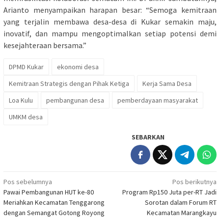
Arianto menyampaikan harapan besar: “Semoga kemitraan
yang terjalin membawa desa-desa di Kukar semakin maju,
inovatif, dan mampu mengoptimalkan setiap potensi demi
kesejahteraan bersama.”
DPMD Kukar
ekonomi desa
Kemitraan Strategis dengan Pihak Ketiga
Kerja Sama Desa
Loa Kulu
pembangunan desa
pemberdayaan masyarakat
UMKM desa
SEBARKAN
Navigasi
Pos sebelumnya
Pos berikutnya
Pawai Pembangunan HUT ke-80
Program Rp150 Juta per-RT Jadi
pos
Meriahkan Kecamatan Tenggarong
Sorotan dalam Forum RT
dengan Semangat Gotong Royong
Kecamatan Marangkayu