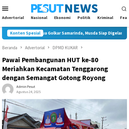
Loncat
Menu
ke
Mobile
konten
Advertorial
Nasional
Ekonomi
Politik
Kriminal
Feat
 Tunggal Ketua Golkar Samarinda, Musda Siap Digelar 8 Agustus 2
Konten Spesial
Beranda
Advertorial
DPMD KUKAR
Pawai Pembangunan HUT ke-80
Meriahkan Kecamatan Tenggarong
dengan Semangat Gotong Royong
Admin Pesut
Agustus 24, 2025