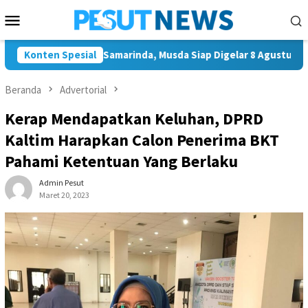
Loncat
Menu
ke
Mobile
konten
Ketua Golkar Samarinda, Musda Siap Digelar 8 Agustus 2026
Konten Spesial
Beranda
Advertorial
Kerap Mendapatkan Keluhan, DPRD
Kaltim Harapkan Calon Penerima BKT
Pahami Ketentuan Yang Berlaku
Admin Pesut
Maret 20, 2023