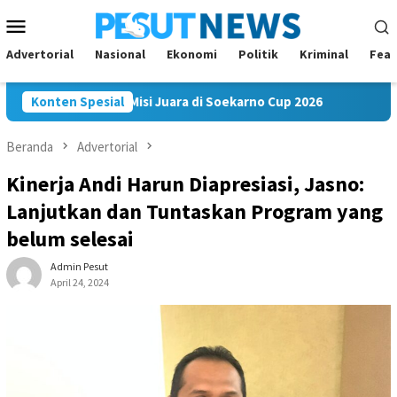
Loncat
Menu
ke
Mobile
konten
Advertorial
Nasional
Ekonomi
Politik
Kriminal
Feat
am FC Bawa Misi Juara di Soekarno Cup 2026
Konten Spesial
Andi Satya N
Beranda
Advertorial
Kinerja Andi Harun Diapresiasi, Jasno:
Lanjutkan dan Tuntaskan Program yang
belum selesai
Admin Pesut
April 24, 2024