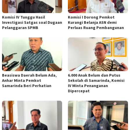
Komisi IV Tunggu Hasil
Komisi I Dorong Pemkot
Investigasi Satgas soal Dugaan
Kurangi Belanja ASN demi
Pelanggaran SPMB
Perluas Ruang Pembangunan
Beasiswa Daerah Belum Ada,
6.000 Anak Belum dan Putus
Anhar Minta Pemkot
Sekolah di Samarinda, Komisi
Samarinda Beri Perhatian
IV Minta Penanganan
Dipercepat