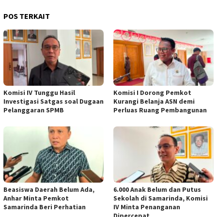
POS TERKAIT
Komisi IV Tunggu Hasil
Komisi I Dorong Pemkot
Investigasi Satgas soal Dugaan
Kurangi Belanja ASN demi
Pelanggaran SPMB
Perluas Ruang Pembangunan
Beasiswa Daerah Belum Ada,
6.000 Anak Belum dan Putus
Anhar Minta Pemkot
Sekolah di Samarinda, Komisi
Samarinda Beri Perhatian
IV Minta Penanganan
Dipercepat