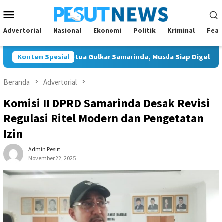
Loncat
Menu
ke
Mobile
konten
Advertorial
Nasional
Ekonomi
Politik
Kriminal
Feat
on Tunggal Ketua Golkar Samarinda, Musda Siap Digelar 8 Agustus
Konten Spesial
Beranda
Advertorial
Komisi II DPRD Samarinda Desak Revisi
Regulasi Ritel Modern dan Pengetatan
Izin
Admin Pesut
November 22, 2025